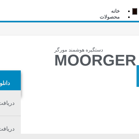
خانه
محصولات
هوشمند سازی
Tuya Zigbee WiFi
Seawin KNX
سایر KNX
دستگیره هوشمند مورگر
MOORGER 
Hager KNX
آیفون تصویری
دانلو
Fanvil
MOORGER
BAS-IP
دریافت
دستگیره هوشمند
Moorger
Bosch
دریافت
Siemens