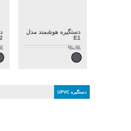
دستگیره هوشمند مدل
د
2
E1
E2
ML-E1
رنگ بندی:
رنگ
دستگیره UPVC