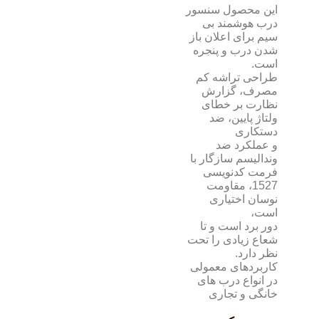
این محصول سنسور
درب هوشمند بی
سیم برای اعلان باز
شدن درب و پنجره
است.
طراحی تراشه کم
مصرف، گزارش
نظارت بر خطای
ولتاژ پایین، ضد
دستکاری
و عملکرد ضد
وندالیسم سازگار با
فرمت کدنویسی
1527، مقاومت
نوسان اختیاری
است،
دور برد است و تا
شعاع زیادی را تحت
نظر دارد.
کاربردهای معمولی
در انواع درب های
خانگی و تجاری