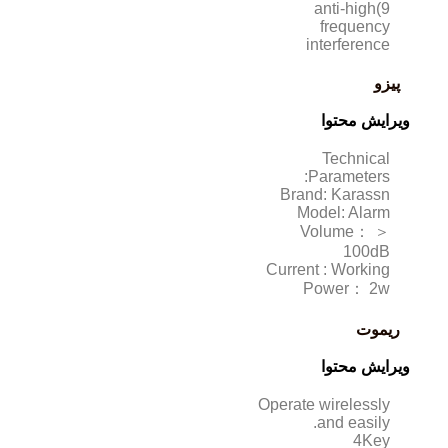
9)anti-high
frequency
interference
پیزو
ویرایش محتوا
Technical
Parameters:
Brand: Karassn
Model: Alarm
Volume： ＞
100dB
Current : Working
Power： 2w
ریموت
ویرایش محتوا
Operate wirelessly
and easily.
4Key