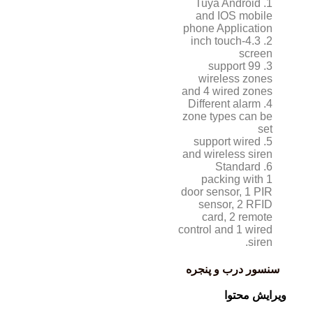
1. Tuya Android
and IOS mobile
phone Application
2. 4.3-inch touch
screen
3. support 99
wireless zones
and 4 wired zones
4. Different alarm
zone types can be
set
5. support wired
and wireless siren
6. Standard
packing with 1
door sensor, 1 PIR
sensor, 2 RFID
card, 2 remote
control and 1 wired
siren.
سنسور درب و پنجره
ویرایش محتوا